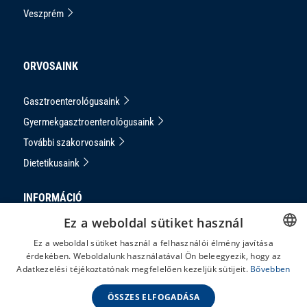
Veszprém
ORVOSAINK
Gasztroenterológusaink
Gyermekgasztroenterológusaink
További szakorvosaink
Dietetikusaink
INFORMÁCIÓ
Ez a weboldal sütiket használ
Adatkezelési Tájékoztató
Ez a weboldal sütiket használ a felhasználói élmény javítása
Impresszum
érdekében. Weboldalunk használatával Ön beleegyezik, hogy az
HUNGARIAN
Adatkezelési téjékoztatónak megfelelően kezeljük sütijeit.
Bővebben
Panaszkezelés
ENGLISH
ÁSZF
ÖSSZES ELFOGADÁSA