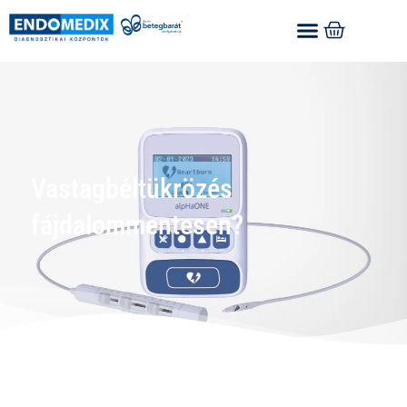
Vastagbéltükrözés
fájdalommentesen?