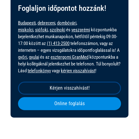
Foglaljon időpontot hozzánk!
Budapesti
,
debreceni
,
dombóvári
,
miskolci
,
siófoki
,
szolnoki
és
veszprémi
központunkba
bejelentkezhet munkanapokon, hétfőtől péntekig 09:00-
17:00 között az
(1) 413-2500
telefonszámon, vagy az
interneten – egyes vizsgálatokra időpontfoglalással is! A
győri
,
gyulai
és az
esztergomi GranMed
központunkba a
helyi kollégáknál jelentkezhet be telefonon. Túl bonyolult?
Lásd
telefonkönyv
vagy
kérjen visszahívást
!
Kérjen visszahívást!
Online foglalás