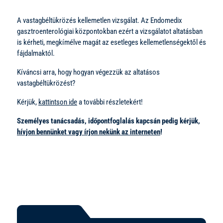
A vastagbéltükrözés kellemetlen vizsgálat. Az Endomedix
gasztroenterológiai központokban ezért a vizsgálatot altatásban
is kérheti, megkímélve magát az esetleges kellemetlenségektől és
fájdalmaktól.
Kíváncsi arra, hogy hogyan végezzük az altatásos
vastagbéltükrözést?
Kérjük,
kattintson ide
a további részletekért!
Személyes tanácsadás, időpontfoglalás kapcsán pedig kérjük,
hívjon bennünket vagy írjon nekünk az interneten
!